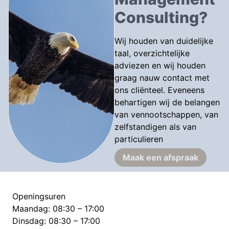
houden
orde
van
Consulting?
(btw,
maken,
uw
KMO)
en
dosier
Wij houden van duidelijke
houden
en
taal, overzichtelijke
(btw,
eventuele
adviezen en wij houden
KMO,...)
bespreking
graag nauw contact met
begeleiden
ons cliënteel. Eveneens
in
behartigen wij de belangen
eventuele
van vennootschappen, van
keuze
zelfstandigen als van
van
particulieren
vennootschapsvorm
Maak een afspraak
Openingsuren
Maandag: 08:30 – 17:00
Dinsdag: 08:30 – 17:00