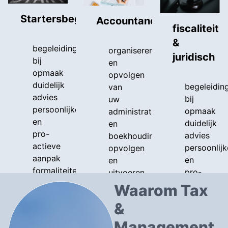
Startersbegeleiding
Accountancy
fiscaliteit
&
begeleiding
organiseren
juridisch
bij
en
opmaak
opvolgen
duidelijk
begeleidin
van
advies
bij
uw
persoonlijke
opmaak
administratie
en
duidelijk
en
pro-
advies
boekhouding
actieve
persoonlijk
opvolgen
aanpak
en
en
formaliteiten
pro-
uitvoeren
in
actieve
wettelijke
Waarom Tax
orde
aanpak
verplichtingen
&
maken,
formaliteit
perodiek
en
in
opvolgen
Management