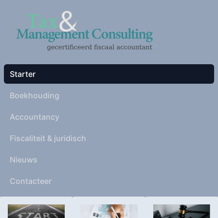
Home
Starter
Boekhouding
Accountancy
Fiscaliteit & juridisch
Nieuws
Contacteer