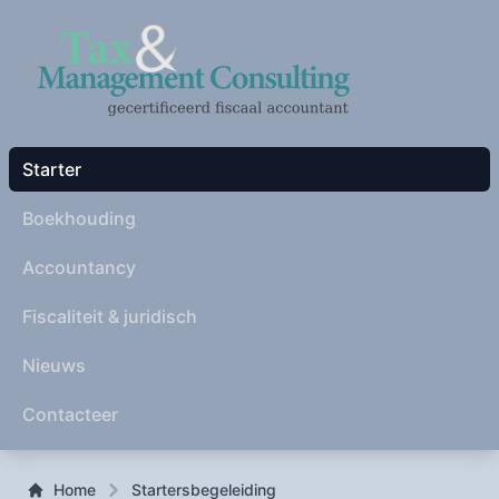
Home
Starter
Boekhouding
Accountancy
Fiscaliteit & juridisch
Nieuws
Contacteer
Home
Startersbegeleiding